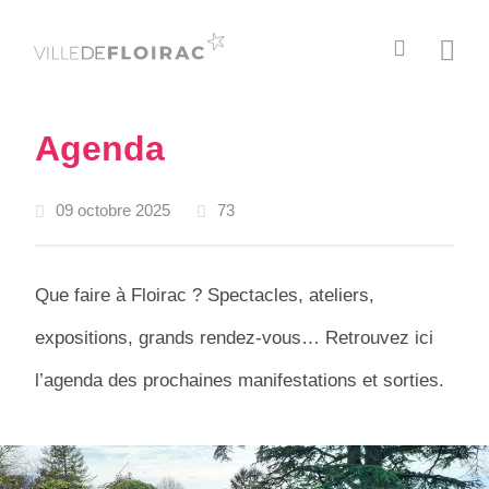
C
M
h
e
e
n
r
u
Agenda
c
h
e
09 octobre 2025
73
r
Que faire à Floirac ? Spectacles, ateliers,
expositions, grands rendez-vous… Retrouvez ici
l’agenda des prochaines manifestations et sorties.