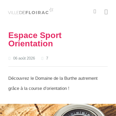
C
M
h
e
e
n
r
u
Espace Sport
c
Orientation
h
e
r
06 août 2026
7
Découvrez le Domaine de la Burthe autrement
grâce à la course d’orientation !