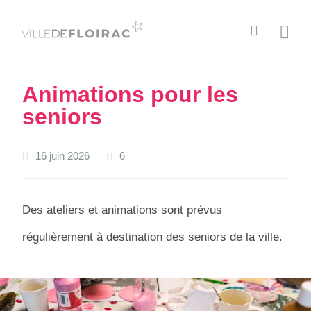
C
M
h
e
e
n
r
u
Animations pour les
c
seniors
h
e
r
16 juin 2026
6
Des ateliers et animations sont prévus
régulièrement à destination des seniors de la ville.