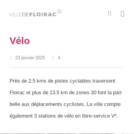
C
M
h
e
e
n
r
u
Vélo
c
h
e
23 janvier 2025
4
r
Près de 2.5 kms de pistes cyclables traversent
Floirac et plus de 13.5 km de zones 30 font la part
belle aux déplacements cyclistes. La ville compte
également 3 stations de vélo en libre-service V³.